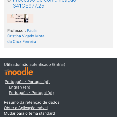
341GE977.25
Professor:
Paula
Cristina Vigário Mota
da Cruz Ferreira
Utilizador não autenticado (
Entrar
)
Português - Portugal ‎(pt)‎
English ‎(en)‎
Português - Portugal ‎(pt)‎
Resumo da retenção de dados
Obter a Aplicação móvel
Mudar para o tema standard